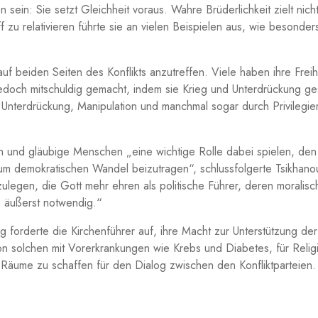
n sein: Sie setzt Gleichheit voraus. Wahre Brüderlichkeit zielt n
ff zu relativieren führte sie an vielen Beispielen aus, wie besond
uf beiden Seiten des Konflikts anzutreffen. Viele haben ihre Freih
 jedoch mitschuldig gemacht, indem sie Krieg und Unterdrückung
Unterdrückung, Manipulation und manchmal sogar durch Privilegien
 und gläubige Menschen „eine wichtige Rolle dabei spielen, den F
zum demokratischen Wandel beizutragen“, schlussfolgerte Tsikhano
bzulegen, die Gott mehr ehren als politische Führer, deren moralis
n äußerst notwendig.“
forderte die Kirchenführer auf, ihre Macht zur Unterstützung der
 solchen mit Vorerkrankungen wie Krebs und Diabetes, für Religions
Räume zu schaffen für den Dialog zwischen den Konfliktparteien.