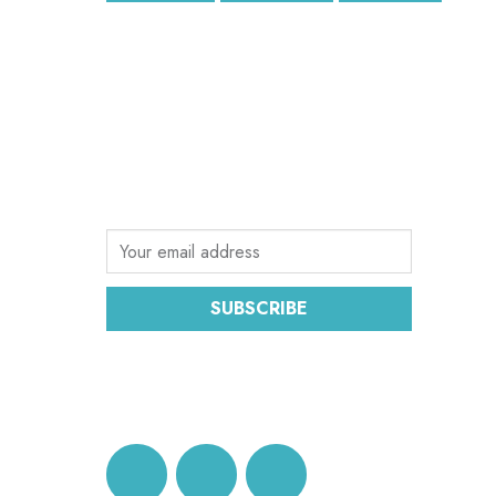
SUBSCRIBE
Sign up for the latest email news from
CEC
SUBSCRIBE
DATA PROTECTION AND
PRIVACY POLICY