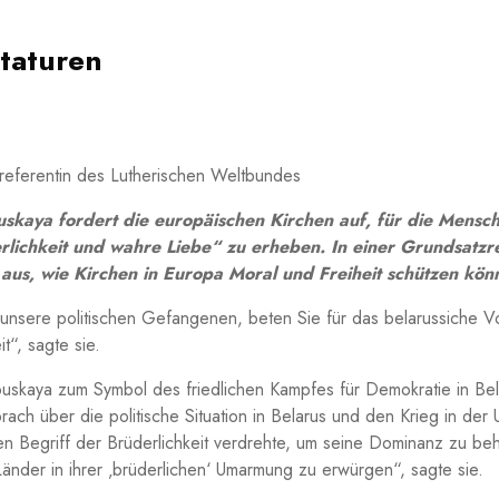
ktaturen
referentin des Lutherischen Weltbundes
nouskaya fordert die europäischen Kirchen auf, für die Mens
lichkeit und wahre Liebe“ zu erheben. In einer Grundsatzr
 aus, wie Kirchen in Europa Moral und Freiheit schützen kön
r unsere politischen Gefangenen, beten Sie für das belarussiche V
t“, sagte sie.
skaya zum Symbol des friedlichen Kampfes für Demokratie in Bela
ch über die politische Situation in Belarus und den Krieg in der 
en Begriff der Brüderlichkeit verdrehte, um seine Dominanz zu be
änder in ihrer ‚brüderlichen‘ Umarmung zu erwürgen“, sagte sie.