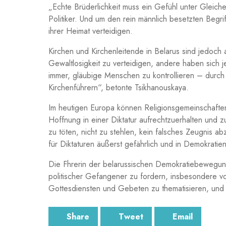
„Echte Brüderlichkeit muss ein Gefühl unter Gleiche
Politiker. Und um den rein männlich besetzten Begri
ihrer Heimat verteidigen.
Kirchen und Kirchenleitende in Belarus sind jedoch a
Gewaltlosigkeit zu verteidigen, andere haben sich
immer, gläubige Menschen zu kontrollieren – durch 
Kirchenführern“, betonte Tsikhanouskaya.
Im heutigen Europa können Religionsgemeinschaften
Hoffnung in einer Diktatur aufrechtzuerhalten und 
zu töten, nicht zu stehlen, kein falsches Zeugnis a
für Diktaturen äußerst gefährlich und in Demokratie
Die Fhrerin der belarussischen Demokratiebewegung 
politischer Gefangener zu fordern, insbesondere von
Gottesdiensten und Gebeten zu thematisieren, und 
Share
Tweet
Email